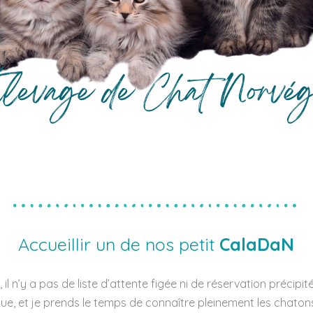
Accueillir un de nos petit
CalaDaN
i, il n’y a pas de liste d’attente figée ni de réservation précipit
e, et je prends le temps de connaître pleinement les chaton