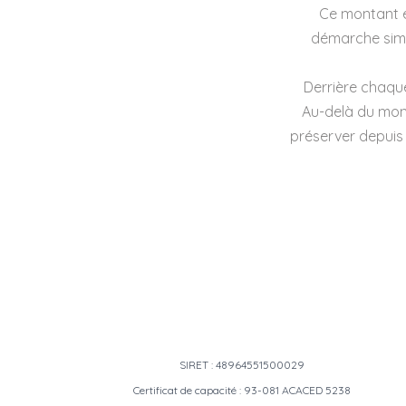
Ce montant e
démarche simila
Derrière chaqu
Au-delà du mon
préserver depuis 
SIRET : 48964551500029
Certificat de capacité : 93-081 ACACED 5238