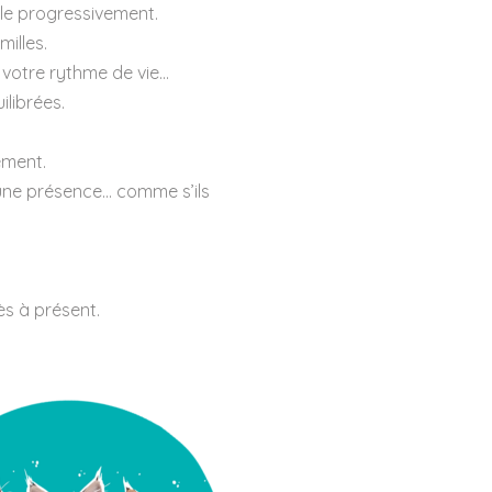
vèle progressivement.
illes.
 votre rythme de vie…
ilibrées.
ement.
 une présence… comme s’ils
s à présent.