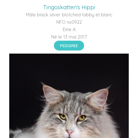
Tingoskatten's Hippi
Mâle black silver blotched tabby et blanc
NFO ns0922
Elite A
Né le 13 mai 2017
PEDIGREE