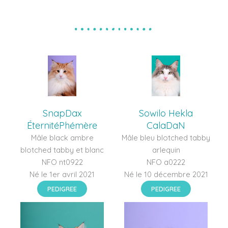
SnapDax
Sowilo Hekla
ÉternitéPhémère
CalaDaN
Mâle black ambre
Mâle bleu blotched tabby
blotched tabby et blanc
arlequin
NFO nt0922
NFO a0222
Né le 1er avril 2021
Né le 10 décembre 2021
PEDIGREE
PEDIGREE